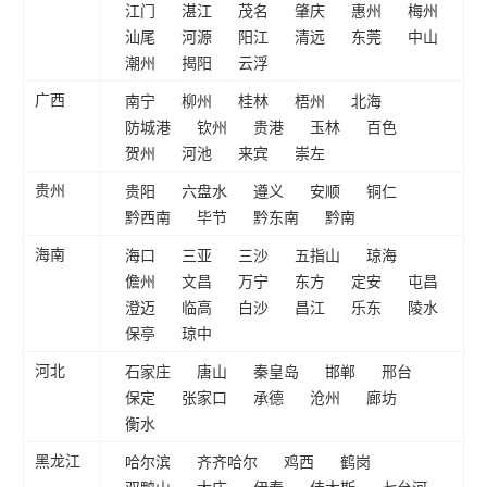
江门
湛江
茂名
肇庆
惠州
梅州
汕尾
河源
阳江
清远
东莞
中山
潮州
揭阳
云浮
南宁
柳州
桂林
梧州
北海
广西
防城港
钦州
贵港
玉林
百色
贺州
河池
来宾
崇左
贵阳
六盘水
遵义
安顺
铜仁
贵州
黔西南
毕节
黔东南
黔南
海口
三亚
三沙
五指山
琼海
海南
儋州
文昌
万宁
东方
定安
屯昌
澄迈
临高
白沙
昌江
乐东
陵水
保亭
琼中
石家庄
唐山
秦皇岛
邯郸
邢台
河北
保定
张家口
承德
沧州
廊坊
衡水
哈尔滨
齐齐哈尔
鸡西
鹤岗
黑龙江