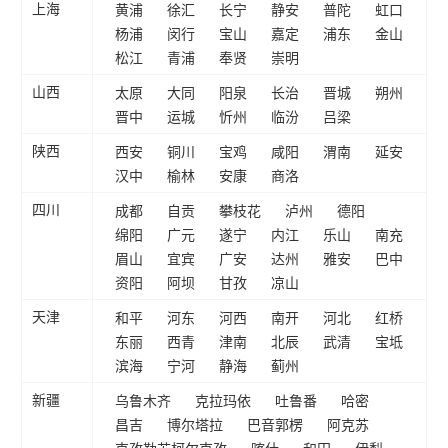
黄浦
徐汇
长宁
静安
普陀
虹口
上海
杨浦
闵行
宝山
嘉定
浦东
金山
松江
青浦
奉贤
崇明
太原
大同
阳泉
长治
晋城
朔州
山西
晋中
运城
忻州
临汾
吕梁
西安
铜川
宝鸡
咸阳
渭南
延安
陕西
汉中
榆林
安康
商洛
成都
自贡
攀枝花
泸州
德阳
四川
绵阳
广元
遂宁
内江
乐山
南充
眉山
宜宾
广安
达州
雅安
巴中
资阳
阿坝
甘孜
凉山
和平
河东
河西
南开
河北
红桥
天津
东丽
西青
津南
北辰
武清
宝坻
滨海
宁河
静海
蓟州
乌鲁木齐
克拉玛依
吐鲁番
哈密
新疆
昌吉
博尔塔拉
巴音郭楞
阿克苏