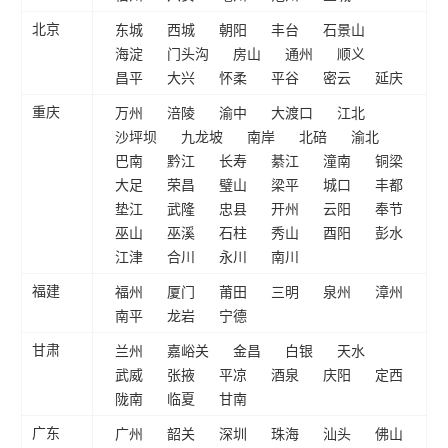
东城
西城
朝阳
丰台
石景山
北京
海淀
门头沟
房山
通州
顺义
昌平
大兴
怀柔
平谷
密云
延庆
万州
涪陵
渝中
大渡口
江北
重庆
沙坪坝
九龙坡
南岸
北碚
渝北
巴南
黔江
长寿
綦江
潼南
铜梁
大足
荣昌
璧山
梁平
城口
丰都
垫江
武隆
忠县
开州
云阳
奉节
巫山
巫溪
石柱
秀山
酉阳
彭水
江津
合川
永川
南川
福州
厦门
莆田
三明
泉州
漳州
福建
南平
龙岩
宁德
兰州
嘉峪关
金昌
白银
天水
甘肃
武威
张掖
平凉
酒泉
庆阳
定西
陇南
临夏
甘南
广州
韶关
深圳
珠海
汕头
佛山
广东