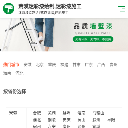
荒漠迷彩漆绘制,迷彩漆施工
迷彩漆绘制,21式作训墙,迷彩施工
热门城市
安徽
北京
重庆
福建
甘肃
广东
广西
贵州
海南
河北
按省份选择
合肥
芜湖
蚌埠
淮南
马鞍山
安徽
淮北
铜陵
安庆
黄山
滁州
阜阳
宿州
六安
亳州
池州
宣城