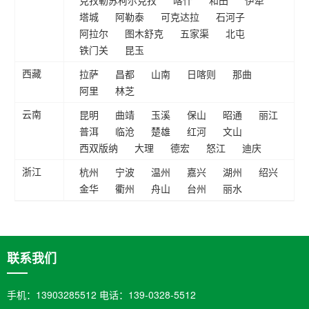
克孜勒苏柯尔克孜
喀什
和田
伊犁
塔城
阿勒泰
可克达拉
石河子
阿拉尔
图木舒克
五家渠
北屯
铁门关
昆玉
拉萨
昌都
山南
日喀则
那曲
西藏
阿里
林芝
昆明
曲靖
玉溪
保山
昭通
丽江
云南
普洱
临沧
楚雄
红河
文山
西双版纳
大理
德宏
怒江
迪庆
杭州
宁波
温州
嘉兴
湖州
绍兴
浙江
金华
衢州
舟山
台州
丽水
联系我们
手机：13903285512 电话：139-0328-5512