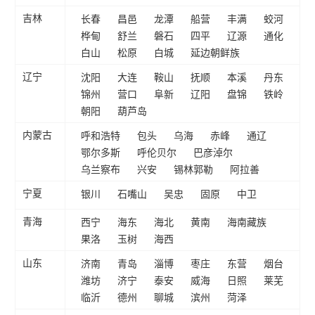
长春
昌邑
龙潭
船营
丰满
蛟河
吉林
桦甸
舒兰
磐石
四平
辽源
通化
白山
松原
白城
延边朝鲜族
沈阳
大连
鞍山
抚顺
本溪
丹东
辽宁
锦州
营口
阜新
辽阳
盘锦
铁岭
朝阳
葫芦岛
呼和浩特
包头
乌海
赤峰
通辽
内蒙古
鄂尔多斯
呼伦贝尔
巴彦淖尔
乌兰察布
兴安
锡林郭勒
阿拉善
银川
石嘴山
吴忠
固原
中卫
宁夏
西宁
海东
海北
黄南
海南藏族
青海
果洛
玉树
海西
济南
青岛
淄博
枣庄
东营
烟台
山东
潍坊
济宁
泰安
威海
日照
莱芜
临沂
德州
聊城
滨州
菏泽