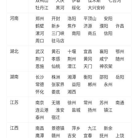
双鸭山
大庆
伊春
佳木斯
七台河
牡丹江
黑河
绥化
大兴安岭
郑州
开封
洛阳
平顶山
安阳
河南
鹤壁
新乡
焦作
济源
濮阳
许昌
漯河
三门峡
南阳
商丘
信阳
周口
驻马店
武汉
黄石
十堰
宜昌
襄阳
鄂州
湖北
荆门
孝感
荆州
黄冈
咸宁
随州
恩施
仙桃
潜江
天门
神农架
长沙
株洲
湘潭
衡阳
邵阳
岳阳
湖南
常德
张家界
益阳
郴州
永州
怀化
娄底
湘西
南京
无锡
徐州
常州
苏州
南通
江苏
连云港
淮安
盐城
扬州
镇江
泰州
宿迁
南昌
景德镇
萍乡
九江
新余
江西
鹰潭
赣州
吉安
宜春
抚州
上饶